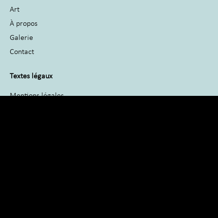
Art
À propos
Galerie
Contact
Textes légaux
Mentions légales
Politique de confidentialité
CGU
Cookies
Plan du site
Informations
06 65 68 99 59
nicolas.crosas@gmail.com